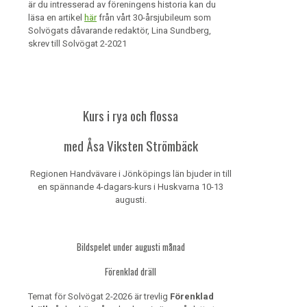
är du intresserad av föreningens historia kan du
läsa en artikel
här
från vårt 30-årsjubileum som
Solvögats dåvarande redaktör, Lina Sundberg,
skrev till Solvögat 2-2021
Kurs i rya och flossa
med Åsa Viksten Strömbäck
Regionen Handvävare i Jönköpings län bjuder in till
en spännande 4-dagars-kurs i Huskvarna 10-13
augusti.
Bildspelet under augusti månad
Förenklad dräll
Temat för Solvögat 2-2026 är trevlig
Förenklad