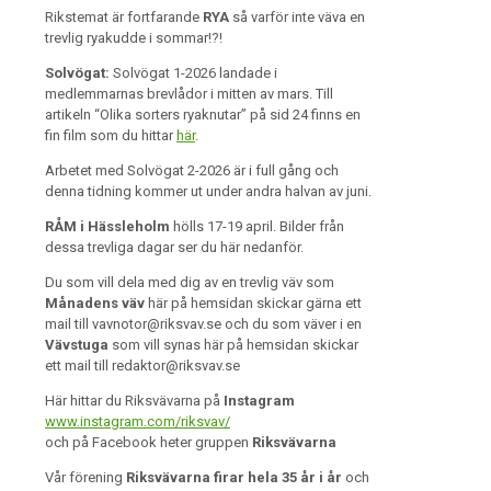
Rikstemat är fortfarande
RYA
så varför inte väva en
trevlig ryakudde i sommar!?!
Solvögat:
Solvögat 1-2026 landade i
medlemmarnas brevlådor i mitten av mars. Till
artikeln “Olika sorters ryaknutar” på sid 24 finns en
fin film som du hittar
här
.
Arbetet med Solvögat 2-2026 är i full gång och
denna tidning kommer ut under andra halvan av juni.
RÅM i Hässleholm
hölls 17-19 april. Bilder från
dessa trevliga dagar ser du här nedanför.
Du som vill dela med dig av en trevlig väv som
Månadens väv
här på hemsidan skickar gärna ett
mail till vavnotor@riksvav.se och du som väver i en
Vävstuga
som vill synas här på hemsidan skickar
ett mail till redaktor@riksvav.se
Här hittar du Riksvävarna på
Instagram
www.instagram.com/riksvav/
och på Facebook heter gruppen
Riksvävarna
Vår förening
Riksvävarna firar hela 35 år i år
och