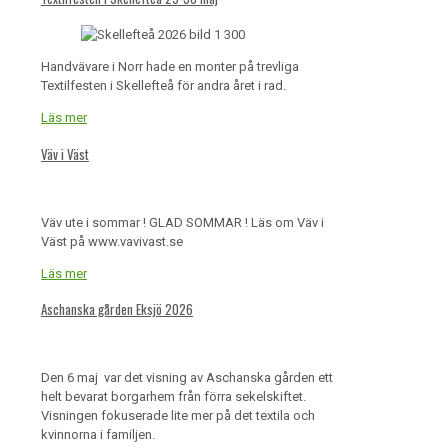
Handvävare i Norr hade en monter på trevliga
Textilfesten i Skellefteå för andra året i rad.
Läs mer
Väv i Väst
Väv ute i sommar ! GLAD SOMMAR ! Läs om Väv i
Väst på www.vavivast.se
Läs mer
Aschanska gården Eksjö 2026
Den 6 maj var det visning av Aschanska gården ett
helt bevarat borgarhem från förra sekelskiftet.
Visningen fokuserade lite mer på det textila och
kvinnorna i familjen.