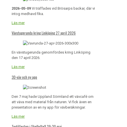
2026-05-09
Vi träffades vid Brösarps backar, där vi
intog medhavd fika.
Läs mer
Vävstugerunda kring Linköping 27 april 2026
En vävstugerunda genomfördes kring Linköping
den 17 april 2026.
Läs mer
3D-väv och ny app
Den 7 maj hade Uppland Sörmland ett vävcafé om
att väva med material från naturen. Vi fick även en
presentation av en ny app för vävberäkningar.
Läs mer
Textilfesten i Skellefteå 29-30 maj