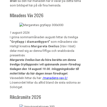
dräll
så den här månaden har vi vävar på detta tema
som bildspel här på vår fina hemsida.
Månadens Väv 2026
1 augusti 2026
I gröna sommarmånaden augusti hittar du trevliga
“Grytlapp i diamantkypert”
som månadens väv.
Härligt kreativa
Margareta Ovelius
(Väv i Väst)
delar med sig av denna fiffiga och snabbvävda
presentväv.
Margareta Ovelius kan du höra berätta om denna
trevliga Grytlappsväv i ett spännande zoom-föredrag
tisdagen den 18 augusti 19.00. Inloggningskoder till
mötet hittar du här dagen innan föredraget.
Vävsedeln hittar du här:
/manadens-vav-2/
Lösenordet hittar du alltid bland de sista sidorna av
Solvögat.
Riksårsmöte 2026