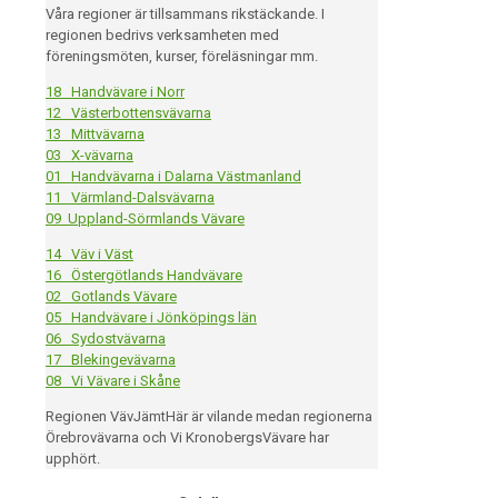
Våra regioner är tillsammans rikstäckande. I
regionen bedrivs verksamheten med
föreningsmöten, kurser, föreläsningar mm.
18 Handvävare i Norr
12 Västerbottensvävarna
13 Mittvävarna
03 X-vävarna
01 Handvävarna i Dalarna Västmanland
11 Värmland-Dalsvävarna
09 Uppland-Sörmlands Vävare
14 Väv i Väst
16 Östergötlands Handvävare
02 Gotlands Vävare
05 Handvävare i Jönköpings län
06 Sydostvävarna
17 Blekingevävarna
08 Vi Vävare i Skåne
Regionen VävJämtHär är vilande medan regionerna
Örebrovävarna och Vi KronobergsVävare har
upphört.