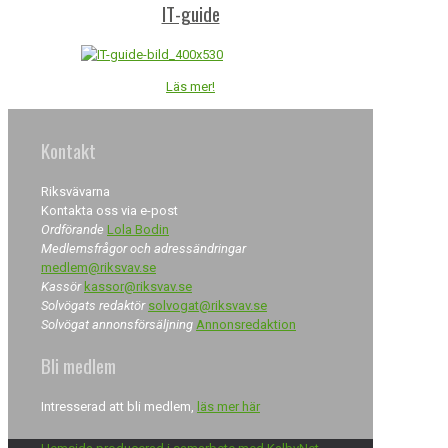
IT-guide
Läs mer!
Kontakt
Riksvävarna
Kontakta oss via e-post
Ordförande
Lola Bodin
Medlemsfrågor och adressändringar
medlem@riksvav.se
Kassör
kassor@riksvav.se
Solvögats redaktör
solvogat@riksvav.se
Solvögat annonsförsäljning
Annonsredaktion
Bli medlem
Intresserad att bli medlem,
läs mer här