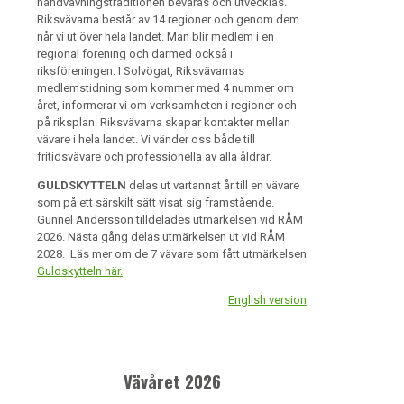
handvävningstraditionen bevaras och utvecklas.
Riksvävarna består av 14 regioner och genom dem
når vi ut över hela landet. Man blir medlem i en
regional förening och därmed också i
riksföreningen. I Solvögat, Riksvävarnas
medlemstidning som kommer med 4 nummer om
året, informerar vi om verksamheten i regioner och
på riksplan. Riksvävarna skapar kontakter mellan
vävare i hela landet. Vi vänder oss både till
fritidsvävare och professionella av alla åldrar.
GULDSKYTTELN
delas ut vartannat år till en vävare
som på ett särskilt sätt visat sig framstående.
Gunnel Andersson tilldelades utmärkelsen vid RÅM
2026. Nästa gång delas utmärkelsen ut vid RÅM
2028. Läs mer om de 7 vävare som fått utmärkelsen
Guldskytteln här.
English version
Vävåret 2026