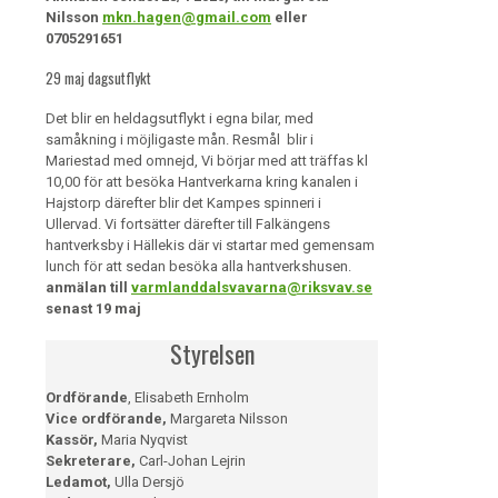
Nilsson
mkn.hagen@gmail.com
eller
0705291651
29 maj dagsutflykt
Det blir en heldagsutflykt i egna bilar, med
samåkning i möjligaste mån. Resmål blir i
Mariestad med omnejd, Vi börjar med att träffas kl
10,00 för att besöka Hantverkarna kring kanalen i
Hajstorp därefter blir det Kampes spinneri i
Ullervad. Vi fortsätter därefter till Falkängens
hantverksby i Hällekis där vi startar med gemensam
lunch för att sedan besöka alla hantverkshusen.
anmälan till
varmlanddalsvavarna@riksvav.se
senast 19 maj
Styrelsen
Ordförande
, Elisabeth Ernholm
Vice ordförande,
Margareta Nilsson
Kassör,
Maria Nyqvist
Sekreterare,
Carl-Johan Lejrin
Ledamot,
Ulla Dersjö