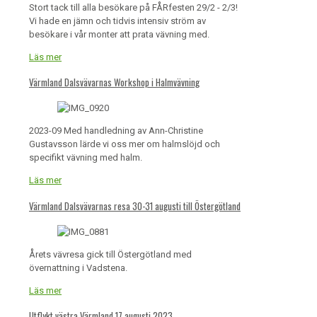
Stort tack till alla besökare på FÅRfesten 29/2 - 2/3!
Vi hade en jämn och tidvis intensiv ström av
besökare i vår monter att prata vävning med.
Läs mer
Värmland Dalsvävarnas Workshop i Halmvävning
2023-09 Med handledning av Ann-Christine
Gustavsson lärde vi oss mer om halmslöjd och
specifikt vävning med halm.
Läs mer
Värmland Dalsvävarnas resa 30-31 augusti till Östergötland
Årets vävresa gick till Östergötland med
övernattning i Vadstena.
Läs mer
Utflykt västra Värmland 17 augusti 2023