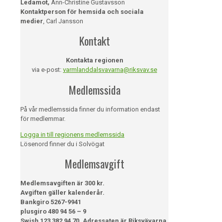
Ledamot,
Ann-Christine Gustavsson
Kontaktperson för hemsida och sociala
medier
, Carl Jansson
Kontakt
Kontakta regionen
via e-post:
varmlanddalsvavarna@riksvav.se
Medlemssida
På vår medlemssida finner du information endast
för medlemmar.
Logga in till regionens medlemssida
Lösenord finner du i Solvögat
Medlemsavgift
Medlemsavgiften är 300 kr.
Avgiften gäller kalenderår.
Bankgiro 5267-9941
plusgiro 480 94 56 – 9
Swish 123 382 94 70. Adressaten är Riksvävarna