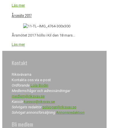
Läs mer
Årsmöte 2017
Årsmötet 2017 hölls i Kil den 18 mars...
Läs mer
Kontakt
Riksvävarna
Kontakta oss via e-post
Ordförande
Lola Bodin
Medlemsfrågor och adressändringar
medlem@riksvav.se
Kassör
kassor@riksvav.se
Solvögats redaktör
solvogat@riksvav.se
Solvögat annonsförsäljning
Annonsredaktion
Bli medlem