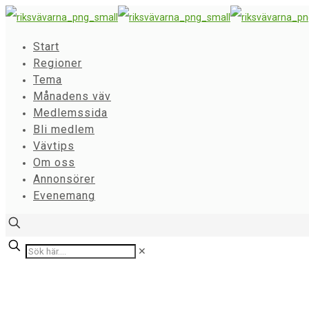
Start
Regioner
Tema
Månadens väv
Medlemssida
Bli medlem
Vävtips
Om oss
Annonsörer
Evenemang
✕