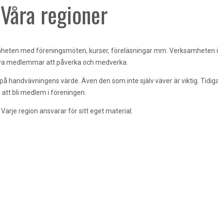
Våra regioner
mheten med föreningsmöten, kurser, föreläsningar mm. Verksamheten i de
nya medlemmar att påverka och medverka.
 handvävningens värde. Även den som inte själv väver är viktig. Tidig
g att bli medlem i föreningen.
arje region ansvarar för sitt eget material.