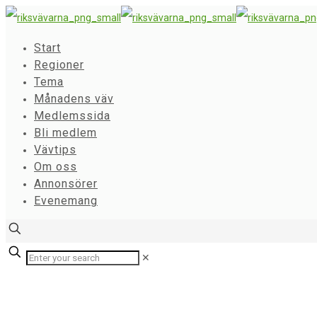
Start
Regioner
Tema
Månadens väv
Medlemssida
Bli medlem
Vävtips
Om oss
Annonsörer
Evenemang
✕