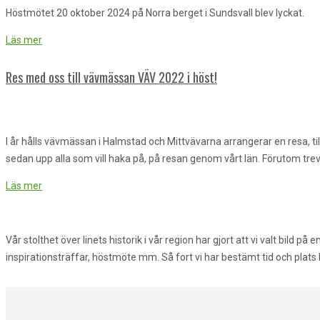
Höstmötet 20 oktober 2024 på Norra berget i Sundsvall blev lyckat.
Läs mer
Res med oss till vävmässan VÄV 2022 i höst!
I år hålls vävmässan i Halmstad och Mittvävarna arrangerar en resa, t
sedan upp alla som vill haka på, på resan genom vårt län. Förutom tr
Läs mer
Vår stolthet över linets historik i vår region har gjort att vi valt bil
inspirationsträffar, höstmöte mm. Så fort vi har bestämt tid och plat