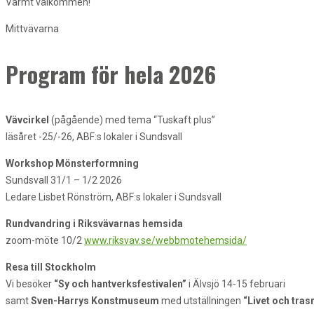
Varmt välkommen!
Mittvävarna
Program för hela 2026
Vävcirkel
(pågående) med tema “Tuskaft plus”
läsåret -25/-26, ABF:s lokaler i Sundsvall
Workshop Mönsterformning
Sundsvall 31/1 – 1/2 2026
Ledare Lisbet Rönström, ABF:s lokaler i Sundsvall
Rundvandring i Riksvävarnas hemsida
zoom-möte 10/2
www.riksvav.se/webbmotehemsida/
Resa till Stockholm
Vi besöker
“Sy och hantverksfestivalen”
i Älvsjö 14-15 februari
samt
Sven-Harrys Konstmuseum
med utställningen
“Livet och tra