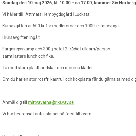
Söndag den 10 maj 2026, kl. 10:00 – ca 17:00, kommer
Siv Norberg
Vi håller till i Attmars Hembygdsgård i Lucksta.
Kursavgiften är 600 kr för medlemmar och 1000 kr för övriga
I kursavgiften ingår:
Färgningssvamp och 300g betat 2 trådigt ullgarn/person
samt lättare lunch och fika.
Ta med stora plasthandskar och oömma kläder.
Om du har en stor rostfri kastrull och kokplatta får du gärna ta med dig
Anmäl dig till
mittvavarna@riksvav.se
Vi har begränsat antal platser så först till kvarn.