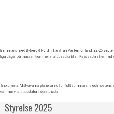
illsammans med Byberg & Nordin, här ifrån Västernorrland, 22-25 septemb
evliga dagar på mässan kommer vi att besöka Ellen Keys vackra hem vid 
d på en linblomma. Mittvävarna planerar nu för fullt sommarens och höstens
s kommer vi att uppdatera denna sida.
Styrelse 2025