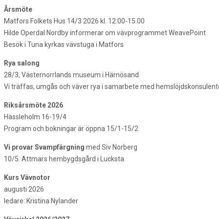
Årsmöte
Matfors Folkets Hus 14/3 2026 kl. 12.00-15.00
Hilde Operdal Nordby informerar om vävprogrammet WeavePoint
Besök i Tuna kyrkas vävstuga i Matfors
Rya salong
28/3, Västernorrlands museum i Härnösand
Vi träffas, umgås och väver rya i samarbete med hemslöjdskonsulente
Riksårsmöte 2026
Hässleholm 16-19/4
Program och bokningar är öppna 15/1-15/2
Vi provar Svampfärgning
med Siv Norberg
10/5. Attmars hembygdsgård i Lucksta
Kurs Vävnotor
augusti 2026
ledare: Kristina Nylander