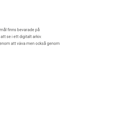
remål finns bevarade på
 se i ett digitalt arkiv.
is genom att väva men också genom