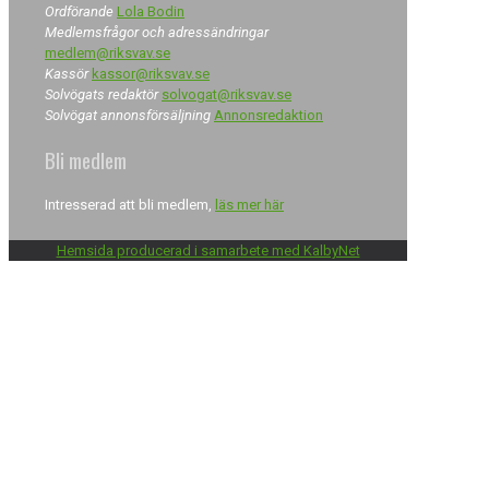
Ordförande
Lola Bodin
Medlemsfrågor och adressändringar
medlem@riksvav.se
Kassör
kassor@riksvav.se
Solvögats redaktör
solvogat@riksvav.se
Solvögat annonsförsäljning
Annonsredaktion
Bli medlem
Intresserad att bli medlem,
läs mer här
Hemsida producerad i samarbete med KalbyNet