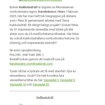
Boken
Kukkoladräll
är utgiven av Riksvävarnas
norrbottniska region
Handvävare i Norr
i februari
2025. Här har man haft två Vävgrupper på distans
som i flera år gemensamt arbetat med Tema
Kukkoladräll. Ett riktigt härligt projekt! I boken hittar
du 41 inspirerande vävsedlar med bilder på alla
alster som de 25 medförfattarna tillverkat. Här hittar
du också Kukkoladrällens norrbottniska historia. En
charmig och inspirerande vävbok!!!
96 sidor spiralbindning
Pris 290:- (inkl frakt 385:-)
Beställ boken genom att maila till oss på
handvavare.i.norr@outlook.com
Tyvärr så har vi lyckats att få med slarvfel i fyra av
vävsedlarna. Suck!!! De helt korrekta fyra
vävsedlarna hittar du här:
Vävsedel 5
,
Vävsedel 9
,
Vävsedel 10
och
Vävsedel 33
Smålandsdräll