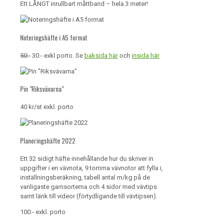
Ett LÅNGT inrullbart måttband – hela 3 meter!
Noteringshäfte i A5 format
50:-
30:- exkl porto. Se
baksida här
och
insida här
Pin "Riksvävarna"
40 kr/st exkl. porto
Planeringshäfte 2022
Ett 32 sidigt häfte innehållande hur du skriver in
uppgifter i en vävnota, 9 tomma vävnotor att fylla i,
inställningsberäkning, tabell antal m/kg på de
vanligaste garnsorterna och 4 sidor med vävtips
samt länk till videor (förtydligande till vävtipsen).
100:- exkl. porto