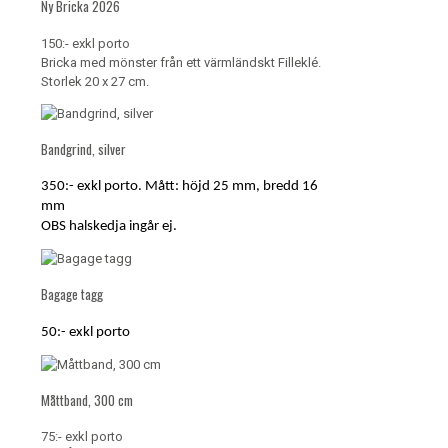
Ny Bricka 2026
150:- exkl porto
Bricka med mönster från ett värmländskt Filleklé.
Storlek 20 x 27 cm.
Bandgrind, silver
350:- exkl porto. Mått: höjd 25 mm, bredd 16
mm
OBS halskedja ingår ej.
Bagage tagg
50:- exkl porto
Måttband, 300 cm
75:- exkl porto