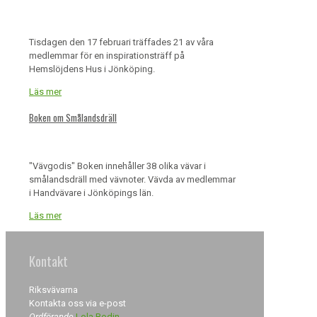
Tisdagen den 17 februari träffades 21 av våra
medlemmar för en inspirationsträff på
Hemslöjdens Hus i Jönköping.
Läs mer
Boken om Smålandsdräll
"Vävgodis" Boken innehåller 38 olika vävar i
smålandsdräll med vävnoter. Vävda av medlemmar
i Handvävare i Jönköpings län.
Läs mer
Kontakt
Riksvävarna
Kontakta oss via e-post
Ordförande
Lola Bodin