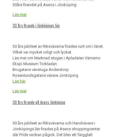
30års firandet på Asecs i Jönköping
Läs mer
30 års firande i Jönköpings län
30 års jubileet av Riksvävarna firades runt om i länet.
Vilket var mycket roligt och lyckat.
Läs mer om Marknad stugan i Apladalen Värnamo
Eksjö Museum Torkladan
Brogatans vävstuga Anderstorp
Rosenlundsgatans vävare Jönköping
Läs här
Läs mer
30 års firande på Acecs Jönköping
30 års jubileet av Riksvävarna och Handvävare i
Jönköpings län firades på Asecs shoppingcenter
där Pride veckan pågick. Det blev ett färgglatt