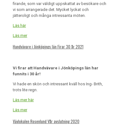
firande, som var väldigt uppskattat av besökare och
vi som arrangerade det. Mycket lyckat och
jätteroligt och många intressanta möten.
Läs här
Läs mer
Handvävare i Jönköpings län Firar 30 år 2021
Vi firar att Handvävare i Jönköpings län har
funnits i 30 år!
Vi hade en skön och intressant kväll hos Ing- Brith,
trots lite regn.
Läs mer här
Läs mer
Vävlokalen Rosenlund Vår avslutning 2020