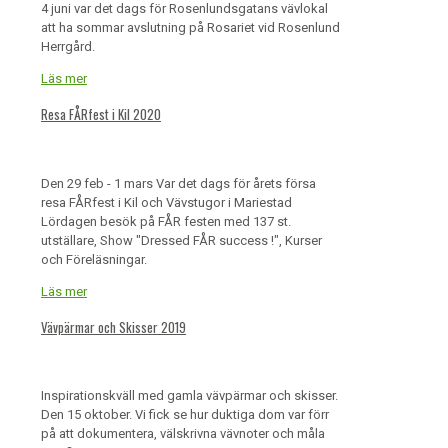
4 juni var det dags för Rosenlundsgatans vävlokal
att ha sommar avslutning på Rosariet vid Rosenlund
Herrgård.
Läs mer
Resa FÅRfest i Kil 2020
Den 29 feb - 1 mars Var det dags för årets försa
resa FÅRfest i Kil och Vävstugor i Mariestad
Lördagen besök på FÅR festen med 137 st.
utställare, Show "Dressed FÅR success !", Kurser
och Föreläsningar.
Läs mer
Vävpärmar och Skisser 2019
Inspirationskväll med gamla vävpärmar och skisser.
Den 15 oktober. Vi fick se hur duktiga dom var förr
på att dokumentera, välskrivna vävnoter och måla