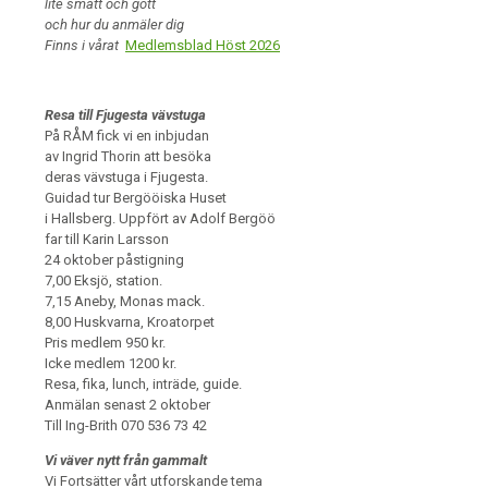
lite smått och gott
och hur du anmäler dig
Finns i vårat
Medlemsblad Höst 2026
.
Resa till Fjugesta vävstuga
På RÅM fick vi en inbjudan
av Ingrid Thorin att besöka
deras vävstuga i Fjugesta.
Guidad tur Bergööiska Huset
i Hallsberg. Uppfört av Adolf Bergöö
far till Karin Larsson
24 oktober påstigning
7,00 Eksjö, station.
7,15 Aneby, Monas mack.
8,00 Huskvarna, Kroatorpet
Pris medlem 950 kr.
Icke medlem 1200 kr.
Resa, fika, lunch, inträde, guide.
Anmälan senast 2 oktober
Till Ing-Brith 070 536 73 42
Vi väver nytt från gammalt
Vi Fortsätter vårt utforskande tema