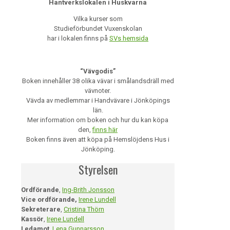
Hantverkslokalen i Huskvarna
Vilka kurser som
Studieförbundet Vuxenskolan
har i lokalen finns på
SVs hemsida
“Vävgodis”
Boken innehåller 38 olika vävar i smålandsdräll med
vävnoter.
Vävda av medlemmar i Handvävare i Jönköpings
län.
Mer information om boken och hur du kan köpa
den,
finns här
Boken finns även att köpa på Hemslöjdens Hus i
Jönköping.
Styrelsen
Ordförande
,
Ing-Brith Jonsson
Vice ordförande,
Irene Lundell
Sekreterare
,
Cristina Thörn
Kassör
,
Irene Lundell
Ledamot
,
Lena Gunnarsson