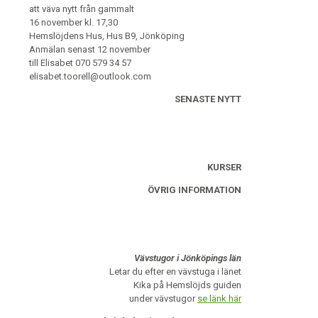
att väva nytt från gammalt
16 november kl. 17,30
Hemslöjdens Hus, Hus B9, Jönköping
Anmälan senast 12 november
till Elisabet 070 579 34 57
elisabet.toorell@outlook.com
SENASTE NYTT
KURSER
ÖVRIG INFORMATION
Vävstugor i Jönköpings län
Letar du efter en vävstuga i länet
Kika på Hemslöjds guiden
under vävstugor
se länk här