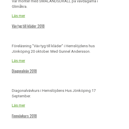
Vår monter med SMÅLANDSDRÄLL på vävdagarna i
Glimåkra.
Läs mer
Väv tyg till kläder 2018
Föreläsning "Väv tyg till kläder" i Hemslöjdens hus
Jönköping 20 oktober. Med Gunnel Andersson.
Läs mer
Diagonalväv 2018
Diagonalvävkurs i Hemslöjdens Hus Jönköping 17
September.
Läs mer
Finnvävkurs 2018