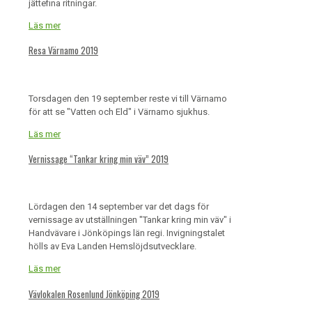
jättefina ritningar.
Läs mer
Resa Värnamo 2019
Torsdagen den 19 september reste vi till Värnamo
för att se "Vatten och Eld" i Värnamo sjukhus.
Läs mer
Vernissage “Tankar kring min väv” 2019
Lördagen den 14 september var det dags för
vernissage av utställningen "Tankar kring min väv" i
Handvävare i Jönköpings län regi. Invigningstalet
hölls av Eva Landen Hemslöjdsutvecklare.
Läs mer
Vävlokalen Rosenlund Jönköping 2019