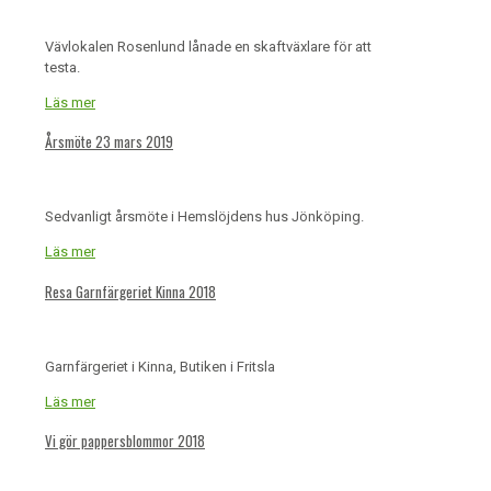
Vävlokalen Rosenlund lånade en skaftväxlare för att
testa.
Läs mer
Årsmöte 23 mars 2019
Sedvanligt årsmöte i Hemslöjdens hus Jönköping.
Läs mer
Resa Garnfärgeriet Kinna 2018
Garnfärgeriet i Kinna, Butiken i Fritsla
Läs mer
Vi gör pappersblommor 2018