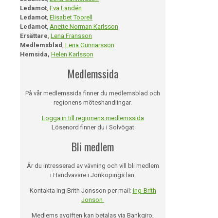
Ledamot
,
Eva Landén
Ledamot
,
Elisabet Toorell
Ledamot
,
Anette Norman Karlsson
Ersättare
,
Lena Fransson
Medlemsblad
,
Lena Gunnarsson
Hemsida,
Helen Karlsson
Medlemssida
På vår medlemssida finner du medlemsblad och
regionens möteshandlingar.
Logga in till regionens medlemssida
Lösenord finner du i Solvögat
Bli medlem
Är du intresserad av vävning och vill bli medlem
i Handvävare i Jönköpings län.
Kontakta Ing-Brith Jonsson per mail:
Ing-Brith
Jonson
Medlems avgiften kan betalas via Bankgiro,