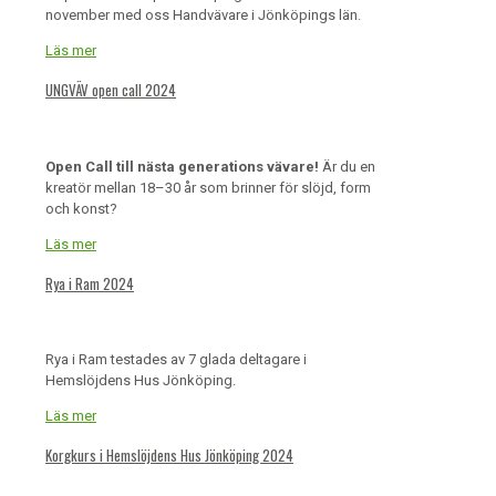
november med oss Handvävare i Jönköpings län.
Läs mer
UNGVÄV open call 2024
Open Call till nästa generations vävare!
Är du en
kreatör mellan 18–30 år som brinner för slöjd, form
och konst?
Läs mer
Rya i Ram 2024
Rya i Ram testades av 7 glada deltagare i
Hemslöjdens Hus Jönköping.
Läs mer
Korgkurs i Hemslöjdens Hus Jönköping 2024