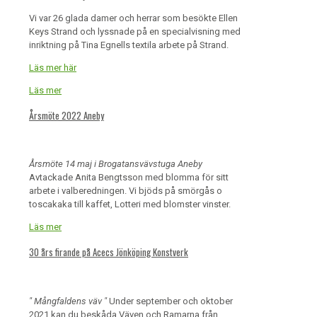
Vi var 26 glada damer och herrar som besökte Ellen
Keys Strand och lyssnade på en specialvisning med
inriktning på Tina Egnells textila arbete på Strand.
Läs mer här
Läs mer
Årsmöte 2022 Aneby
Årsmöte 14 maj i Brogatansvävstuga Aneby
Avtackade Anita Bengtsson med blomma för sitt
arbete i valberedningen. Vi bjöds på smörgås o
toscakaka till kaffet, Lotteri med blomster vinster.
Läs mer
30 års firande på Acecs Jönköping Konstverk
" Mångfaldens väv "
Under september och oktober
2021 kan du beskåda Väven och Ramarna från