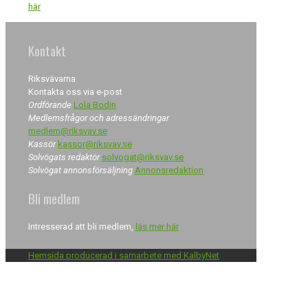
här
Kontakt
Riksvävarna
Kontakta oss via e-post
Ordförande
Lola Bodin
Medlemsfrågor och adressändringar
medlem@riksvav.se
Kassör
kassor@riksvav.se
Solvögats redaktör
solvogat@riksvav.se
Solvögat annonsförsäljning
Annonsredaktion
Bli medlem
Intresserad att bli medlem,
läs mer här
Hemsida producerad i samarbete med KalbyNet