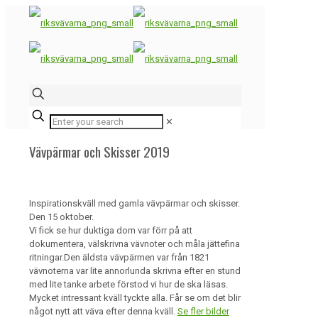
✕
Vävpärmar och Skisser 2019
Inspirationskväll med gamla vävpärmar och skisser.
Den 15 oktober.
Vi fick se hur duktiga dom var förr på att
dokumentera, välskrivna vävnoter och måla jättefina
ritningar.
Den äldsta vävpärmen var från 1821
vävnoterna var lite annorlunda skrivna efter en stund
med lite tanke arbete förstod vi hur de ska läsas.
Mycket intressant kväll tyckte alla. Får se om det blir
något nytt att väva efter denna kväll.
Se fler bilder