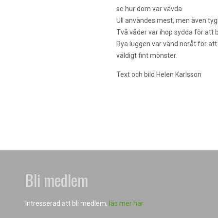
se hur dom var vävda.
Ull användes mest, men även tygbit
Två våder var ihop sydda för att b
Rya luggen var vänd neråt för at
väldigt fint mönster.
Text och bild Helen Karlsson
Bli medlem
Intresserad att bli medlem,
läs mer här