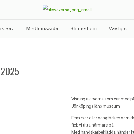
s väv
Medlemssida
Bli medlem
Vävtips
r 2025
Visning av ryorna som var med på
Jönköpings läns museum
Fem ryor eller sängtäcken som do
fick vi titta närmare på.
Med handskarbeklädda händer kun