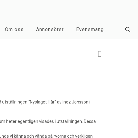
Om oss
Annonsörer
Evenemang
 utställningen “Nyslaget Hår” av Inez Jönsson i
m heter egentligen visades i utställningen. Dessa
de vi känna och vända på ryorna och verkligen