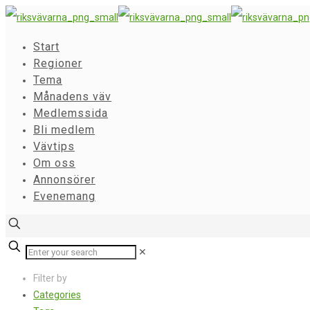
Start
Regioner
Tema
Månadens väv
Medlemssida
Bli medlem
Vävtips
Om oss
Annonsörer
Evenemang
✕
Filter by
Categories