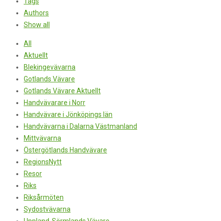
Tags
Authors
Show all
All
Aktuellt
Blekingevävarna
Gotlands Vävare
Gotlands Vävare Aktuellt
Handvävarare i Norr
Handvävare i Jönköpings län
Handvävarna i Dalarna Västmanland
Mittvävarna
Östergötlands Handvävare
RegionsNytt
Resor
Riks
Riksårmöten
Sydostvävarna