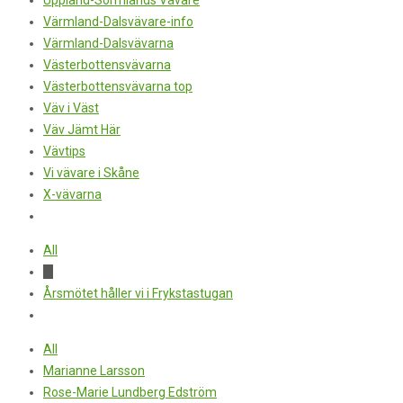
Uppland-Sörmlands Vävare
Värmland-Dalsvävare-info
Värmland-Dalsvävarna
Västerbottensvävarna
Västerbottensvävarna top
Väv i Väst
Väv Jämt Här
Vävtips
Vi vävare i Skåne
X-vävarna
All
-f
Årsmötet håller vi i Frykstastugan
All
Marianne Larsson
Rose-Marie Lundberg Edström