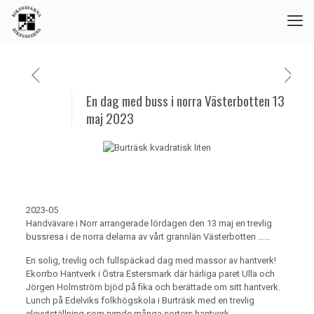
En dag med buss i norra Västerbotten 13
maj 2023
2023-05
Handvävare i Norr arrangerade lördagen den 13 maj en trevlig
bussresa i de norra delarna av vårt grannlän Västerbotten ……
En solig, trevlig och fullspäckad dag med massor av hantverk!
Ekorrbo Hantverk i Östra Estersmark där härliga paret Ulla och
Jörgen Holmström bjöd på fika och berättade om sitt hantverk.
Lunch på Edelviks folkhögskola i Burträsk med en trevlig
elevutställning som rymde många sorters hantverk.