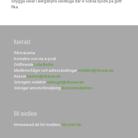
Snygga vävar i Bergsbyns vävstuga där vi också bjöds på gott
fika.
Kontakt
Riksvävarna
Kontakta oss via e-post
Ordförande
Lola Bodin
Medlemsfrågor och adressändringar
medlem@riksvav.se
Kassör
kassor@riksvav.se
Solvögats redaktör
solvogat@riksvav.se
Solvögat annonsförsäljning
Annonsredaktion
Bli medlem
Intresserad att bli medlem,
läs mer här