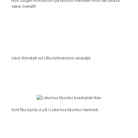
Hos Jörgen Holmström på Ekorrbo Hantverk finns det vackra
saker överallt!
Vävd dörrskylt vid Ulla Holmströms vävateljé.
Gott fika bjöds vi på i Lidre hos Ekorrbo Hantverk.