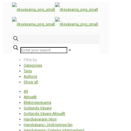
✕
Filter by
Categories
Tags
Authors
Show all
All
Aktuellt
Blekingevävarna
Gotlands Vävare
Gotlands Vävare Aktuellt
Handvävarare i Norr
Handvävare i Jönköpings län
Handvävarna i Dalarna Västmanland