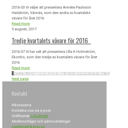
2016-03 Vi väljer att presentera Annelie Paulsson
Hedström, Vännäs, som den andra av kvartalets
vävare för året 2016
Read more
5 augusti, 2017
Tredje kvartalets vävare för 2016
2016-07 Vi har valt att presentera Ulla K Holmström,
Ekorrbo, som den tredje av kvartalets vävare för året
2016
Read more
1
2
3
4
5
6
7
8
9
10
11
12
13
14
15
16
17
18
19
20
21
22
23
24
25
26
27
28
29
Next page
Kontakt
Riksvävarna
Kontakta oss via e-post
Ordförande
Lola Bodin
Medlemsfrågor och adressändringar
medlem@riksvav.se