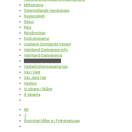
Mittvävarna
Östergötlands Handvävare
RegionsNytt
Resor
Riks
Riksårmöten
Sydostvävarna
Uppland-Sörmlands Vävare
Värmland-Dalsvävare-info
Värmland-Dalsvävarna
Västerbottensvävarna
Västerbottensvävarna top
Väv i Väst
Väv Jämt Här
Vävtips
Vi vävare i Skåne
X-vävarna
All
-f
Årsmötet håller vi i Frykstastugan