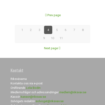
Prev page
1
2
3
4
5
6
7
8
9
10
11
Next page
Kontakt
Riksvävarna
Kontakta oss via e-post
Ordförande
Lola Bodin
Medlemsfrågor och adressändringar
medlem@riksvav.se
Kassör
kassor@riksvav.se
Solvögats redaktör
solvogat@riksvav.se