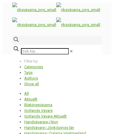
✕
Filter by
Categories
Tags
Authors
Show all
All
Aktuellt
Blekingevävarna
Gotlands Vävare
Gotlands Vävare Aktuellt
Handvävarare i Norr
Handvävare i Jönköpings län
Handvävarna i Dalarna Västmanland