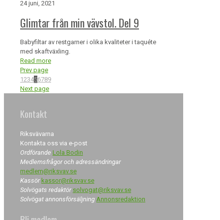
24 juni, 2021
Glimtar från min vävstol. Del 9
Babyfiltar av restgarner i olika kvaliteter i taquéte
med skaftväxling.
Read more
Prev page
1
2
3
4
5
6
7
8
9
Next page
Kontakt
Riksvävarna
Kontakta oss via e-post
Ordförande
Lola Bodin
Medlemsfrågor och adressändringar
medlem@riksvav.se
Kassör
kassor@riksvav.se
Solvögats redaktör
solvogat@riksvav.se
Solvögat annonsförsäljning
Annonsredaktion
Bli medlem