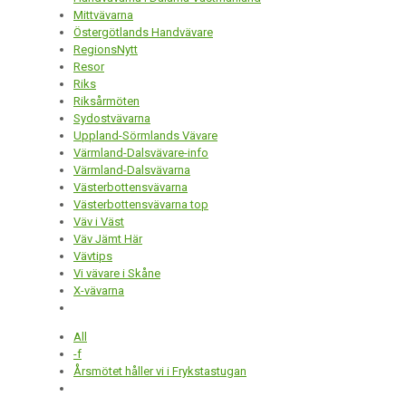
Mittvävarna
Östergötlands Handvävare
RegionsNytt
Resor
Riks
Riksårmöten
Sydostvävarna
Uppland-Sörmlands Vävare
Värmland-Dalsvävare-info
Värmland-Dalsvävarna
Västerbottensvävarna
Västerbottensvävarna top
Väv i Väst
Väv Jämt Här
Vävtips
Vi vävare i Skåne
X-vävarna
All
-f
Årsmötet håller vi i Frykstastugan