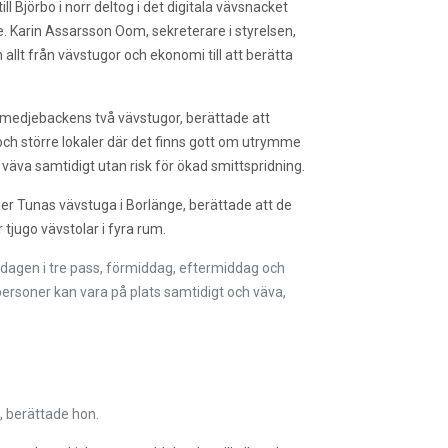
 Björbo i norr deltog i det digitala vävsnacket
. Karin Assarsson Oom, sekreterare i styrelsen,
llt från vävstugor och ekonomi till att berätta
medjebackens två vävstugor, berättade att
us och större lokaler där det finns gott om utrymme
 väva samtidigt utan risk för ökad smittspridning.
er Tunas vävstuga i Borlänge, berättade att de
 tjugo vävstolar i fyra rum.
pp dagen i tre pass, förmiddag, eftermiddag och
 personer kan vara på plats samtidigt och väva,
, berättade hon.