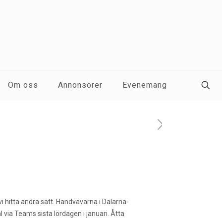
Om oss
Annonsörer
Evenemang
 vi hitta andra sätt. Handvävarna i Dalarna-
l via Teams sista lördagen i januari.
Åtta