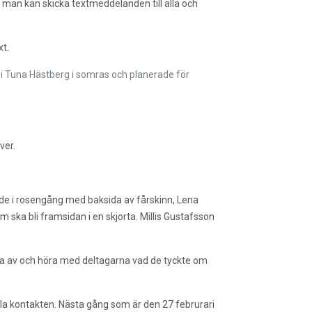
 man kan skicka textmeddelanden till alla och
t.
 i Tuna Hästberg i somras och planerade för
ver.
dde i rosengång med baksida av fårskinn, Lena
ska bli framsidan i en skjorta. Millis Gustafsson
a av och höra med deltagarna vad de tyckte om
ålla kontakten. Nästa gång som är den 27 februrari