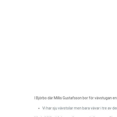
I Björbo där Millis Gustafsson bor för vävstugan en 
Vi har sju vävstolar men bara vävar i tre av d