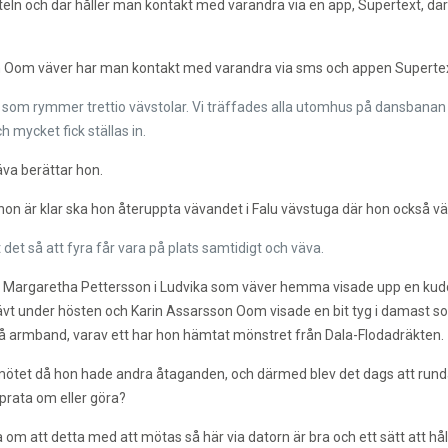
teln och där håller man kontakt med varandra via en app, Supertext, där
n Oom väver har man kontakt med varandra via sms och appen Supertex
 som rymmer trettio vävstolar. Vi träffades alla utomhus på dansbanan
mycket fick ställas in.
äva berättar hon.
n är klar ska hon återuppta vävandet i Falu vävstuga där hon också vä
 det så att fyra får vara på plats samtidigt och väva.
one. Margaretha Pettersson i Ludvika som väver hemma visade upp en ku
vt under hösten och Karin Assarsson Oom visade en bit tyg i damast som 
vå armband, varav ett har hon hämtat mönstret från Dala-Flodadräkten.
mötet då hon hade andra åtaganden, och därmed blev det dags att rund
 prata om eller göra?
 om att detta med att mötas så här via datorn är bra och ett sätt att h