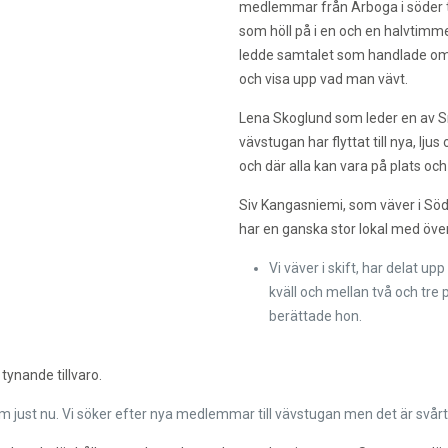
medlemmar från Arboga i söder till
som höll på i en och en halvtimme
ledde samtalet som handlade om a
och visa upp vad man vävt.
Lena Skoglund som leder en av S
vävstugan har flyttat till nya, lj
och där alla kan vara på plats och
Siv Kangasniemi, som väver i Söd
har en ganska stor lokal med över
Vi väver i skift, har delat u
kväll och mellan två och tre
berättade hon.
tynande tillvaro.
em just nu. Vi söker efter nya medlemmar till vävstugan men det är svårt