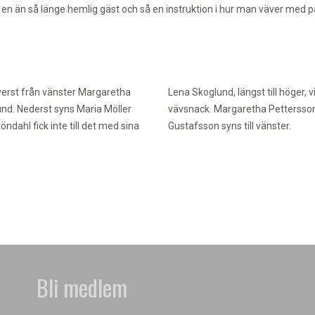
en än så länge hemlig gäst och så en instruktion i hur man väver med pä
Överst från vänster Margaretha
Lena Skoglund, längst till höger, v
nd. Nederst syns Maria Möller
vävsnack. Margaretha Pettersson,
dahl fick inte till det med sina
Gustafsson syns till vänster.
Bli medlem