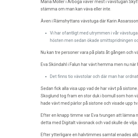
Maria Möller i Arboga väver mest i vävstugan Skyt
stämma om man kan väva eller inte.
Även i Rämshyttans vävstuga där Karin Assarsso
Vi har ofantligt med utrymmen i vår vävstuga
hösten men sedan ökade smittspridningen och 
Nu kan tre personer vara på plats åt gången och v
Eva Sköndahl i Falun har vävt hemma men nu när ho
Det finns tio vävstolar och där man har ordnat
Sedan fick alla visa upp vad de har vävt på sist
Skoglund tog fram en stor duk i bomull som hon vä
hade vävt med pärlor på sistone och visade upp t
Efter en knapp timme var Eva tvungen att lämna 
detta med Digitalt vävsnack och vad skulle de vilja
Efter ytterligare en halvtimmes samtal enades alla