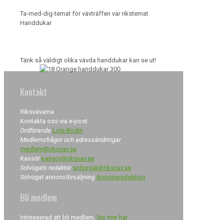
Ta-med-dig-temat för vävträffen var rikstemat
Handdukar
Tänk så väldigt olika vävda handdukar kan se ut!
Kontakt
Riksvävarna
Kontakta oss via e-post
Ordförande
Lola Bodin
Medlemsfrågor och adressändringar
medlem@riksvav.se
Kassör
kassor@riksvav.se
Solvögats redaktör
solvogat@riksvav.se
Solvögat annonsförsäljning
Annonsredaktion
Bli medlem
Intresserad att bli medlem,
läs mer här