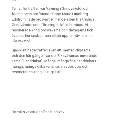
Temat för träffen var Vävning i Grindvävstol och
föreningens ordförande Rose-Marie Lundberg
Edström hade provvävt en hel del i den lilla trevliga
Grindvävstol som föreningen köpt in i våras. Vi
resonerade kring provvävarna och deltagarna fick
även se hur snabbt man sätter upp en väv i denna
lilla vävstol.
Självklart hade träffen även ett Ta-med-dig-tema
och den här gången var det Riksvävarnas nuvarande
Tema “Handdukar”. Många, många fina handdukar i
många, många olika varianter visades upp och
resonerades kring. Riktigt kul!!!
Rosviks vävstugas fina björkväv