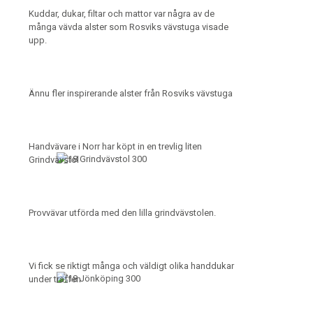
Kuddar, dukar, filtar och mattor var några av de
många vävda alster som Rosviks vävstuga visade
upp.
Ännu fler inspirerande alster från Rosviks vävstuga
Handvävare i Norr har köpt in en trevlig liten
Grindvävstol
Provvävar utförda med den lilla grindvävstolen.
Vi fick se riktigt många och väldigt olika handdukar
under träffen