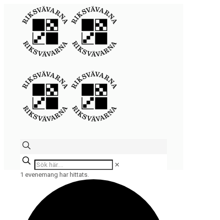
✕
1 evenemang har hittats.