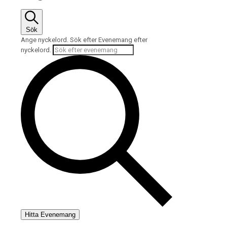
27
mars,
Sök
2025
Ange nyckelord. Sök efter Evenemang efter
nyckelord.
Hitta Evenemang