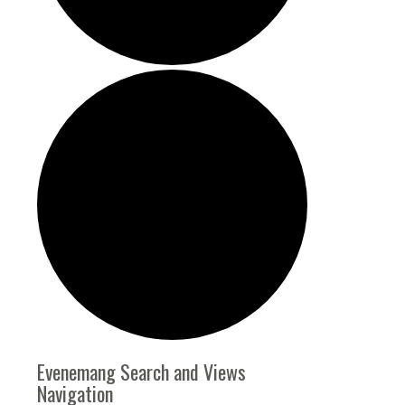
Evenemang
Evenemang Search and Views
Navigation
för