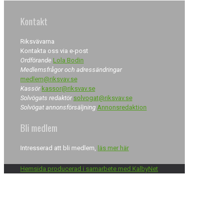
Kontakt
Riksvävarna
Kontakta oss via e-post
Ordförande
Lola Bodin
Medlemsfrågor och adressändringar
medlem@riksvav.se
Kassör
kassor@riksvav.se
Solvögats redaktör
solvogat@riksvav.se
Solvögat annonsförsäljning
Annonsredaktion
Bli medlem
Intresserad att bli medlem,
läs mer här
Hemsida producerad i samarbete med KalbyNet