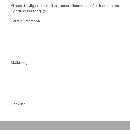
Vi hade trevliga och lärorika timmar tillsammans. Ser fram mot en
ny odlingssäsong 😊!
Kerstin Petersson
Skäktning
Häckling