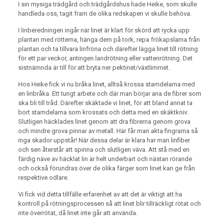
I sin mysiga trädgård och trädgårdshus hade Heike, som skulle
handleda oss, tagit fram de olika redskapen vi skulle behöva.
I linberedningen ingår när linet är klart för skörd att rycka upp
plantan med rötterna, hänga dem på tork, repa frökapslarna från
plantan och ta tillvara linfröna och därefter lägga linet till rötning
för ett par veckor, antingen landrötning eller vattenrötning. Det
sistnämnda är till för att bryta ner pektinet/växtlimmet.
Hos Heike fick vi nu bråka linet, alltså krossa stamdelarna med
en linbråka. Ett tungt arbete och där man börjar ana de fibrer som
ska bli till tråd. Därefter skäktade vi linet, för att bland annat ta
bort stamdelarna som krossats och detta med en skäktkniv.
Slutligen häcklades linet genom att dra fibrerna genom grova
och mindre grova pinnar av metall. Här får man akta fingrarna så
inga skador uppstår! När dessa delar är klara har man linfiber
och sen återstår att spinna och slutligen väva. Att stå med en
färdig näve av häcklat lin är helt underbart och nästan rörande
och också förundras över de olika färger som linet kan ge från
respektive odlare.
Vi fick vid detta tillfälle erfarenhet av att det är viktigt att ha
kontroll på rötningsprocessen så att linet blir tillräckligt rötat och
inte överrötat, då linet inte går att använda.