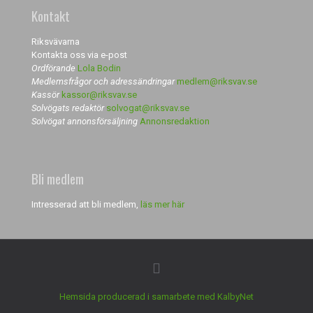
Kontakt
Riksvävarna
Kontakta oss via e-post
Ordförande
Lola Bodin
Medlemsfrågor och adressändringar
medlem@riksvav.se
Kassör
kassor@riksvav.se
Solvögats redaktör
solvogat@riksvav.se
Solvögat annonsförsäljning
Annonsredaktion
Bli medlem
Intresserad att bli medlem,
läs mer här
Hemsida producerad i samarbete med KalbyNet