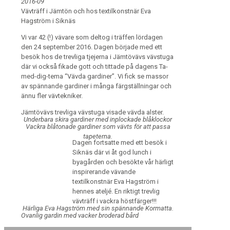
2016-09
Vävträff i Jämtön och hos textilkonstnär Eva
Hagström i Siknäs
Vi var 42 (!) vävare som deltog i träffen lördagen
den 24 september 2016. Dagen började med ett
besök hos de trevliga tjejerna i Jämtövävs vävstuga
där vi också fikade gott och tittade på dagens Ta-
med-dig-tema “Vävda gardiner”. Vi fick se massor
av spännande gardiner i många färgställningar och
ännu fler vävtekniker.
Jämtövävs trevliga vävstuga visade vävda alster.
Underbara skira gardiner med inplockade blåklockor
Vackra blåtonade gardiner som vävts för att passa
tapeterna.
Dagen fortsatte med ett besök i
Siknäs där vi åt god lunch i
byagården och besökte vår härligt
inspirerande vävande
textilkonstnär Eva Hagström i
hennes ateljé. En riktigt trevlig
vävträff i vackra höstfärger!!!
Härliga Eva Hagström med sin spännande Kormatta.
Ovanlig gardin med vacker broderad bård