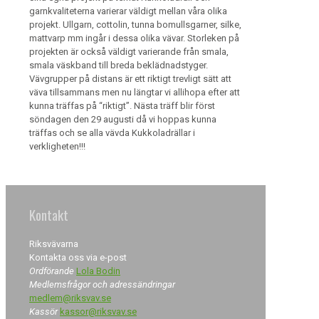
garnkvaliteterna varierar väldigt mellan våra olika
projekt. Ullgarn, cottolin, tunna bomullsgarner, silke,
mattvarp mm ingår i dessa olika vävar. Storleken på
projekten är också väldigt varierande från smala,
smala väskband till breda beklädnadstyger.
Vävgrupper på distans är ett riktigt trevligt sätt att
väva tillsammans men nu längtar vi allihopa efter att
kunna träffas på “riktigt”. Nästa träff blir först
söndagen den 29 augusti då vi hoppas kunna
träffas och se alla vävda Kukkoladrällar i
verkligheten!!!
Kontakt
Riksvävarna
Kontakta oss via e-post
Ordförande
Lola Bodin
Medlemsfrågor och adressändringar
medlem@riksvav.se
Kassör
kassor@riksvav.se