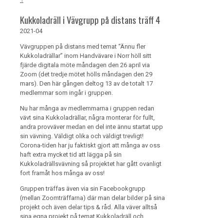
Kukkoladräll i Vävgrupp på distans träff 4
2021-04
Vävgruppen på distans med temat “Ännu fler
Kukkoladrällar” inom Handvävare i Norr höll sitt
fjärde digitala möte måndagen den 26 april via
Zoom (det tredje mötet hölls måndagen den 29
mars). Den här gången deltog 13 av de totalt 17
medlemmar som ingår i gruppen.
Nu har många av medlemmarna i gruppen redan
vävt sina Kukkoladrällar, några monterar för fullt,
andra provväver medan en del inte ännu startat upp
sin vävning. Väldigt olika och väldigt trevligt!
Corona-tiden har ju faktiskt gjort att många av oss
haft extra mycket tid att lägga på sin
Kukkoladrällsvävning så projektet har gått ovanligt
fort framåt hos många av oss!
Gruppen träffas även via sin Facebookgrupp
(mellan Zoomträffarna) där man delar bilder på sina
projekt och även delar tips & råd. Alla väver alltså
sina egna projekt på temat Kukkoladräll och