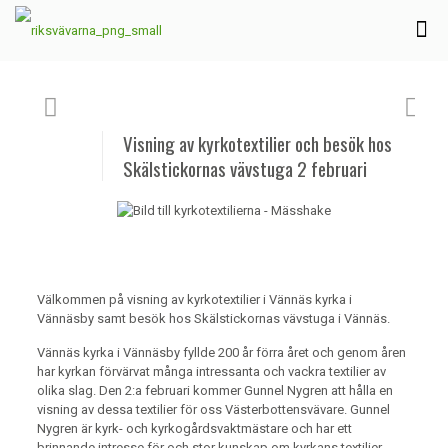
Visning av kyrkotextilier och besök hos
Skälstickornas vävstuga 2 februari
Välkommen på visning av kyrkotextilier i Vännäs kyrka i
Vännäsby samt besök hos Skälstickornas vävstuga i Vännäs.
Vännäs kyrka i Vännäsby fyllde 200 år förra året och genom åren
har kyrkan förvärvat många intressanta och vackra textilier av
olika slag. Den 2:a februari kommer Gunnel Nygren att hålla en
visning av dessa textilier för oss Västerbottensvävare. Gunnel
Nygren är kyrk- och kyrkogårdsvaktmästare och har ett
brinnande intresse för och stor kunskap om kyrkans textilier.