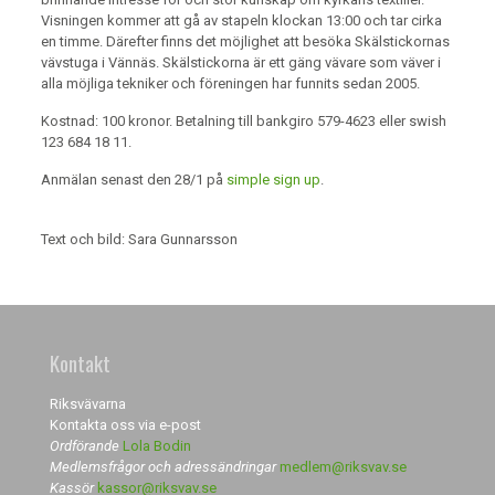
Visningen kommer att gå av stapeln klockan 13:00 och tar cirka
en timme. Därefter finns det möjlighet att besöka Skälstickornas
vävstuga i Vännäs. Skälstickorna är ett gäng vävare som väver i
alla möjliga tekniker och föreningen har funnits sedan 2005.
Kostnad: 100 kronor. Betalning till bankgiro 579-4623 eller swish
123 684 18 11.
Anmälan senast den 28/1 på
simple sign up
.
Text och bild: Sara Gunnarsson
Kontakt
Riksvävarna
Kontakta oss via e-post
Ordförande
Lola Bodin
Medlemsfrågor och adressändringar
medlem@riksvav.se
Kassör
kassor@riksvav.se