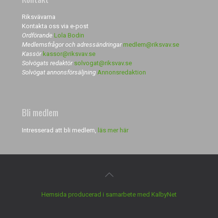
Riksvävarna
Kontakta oss via e-post
Ordförande
Lola Bodin
Medlemsfrågor och adressändringar
medlem@riksvav.se
Kassör
kassor@riksvav.se
Solvögats redaktör
solvogat@riksvav.se
Solvögat annonsförsäljning
Annonsredaktion
Bli medlem
Intresserad att bli medlem,
läs mer här
Hemsida producerad i samarbete med KalbyNet