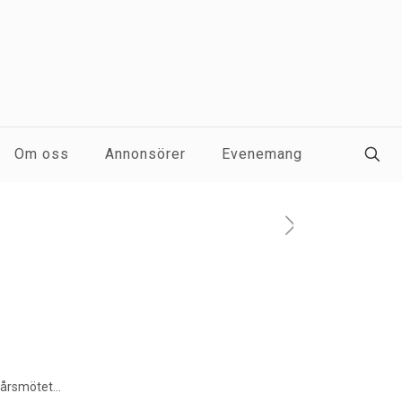
Om oss
Annonsörer
Evenemang
ksårsmötet…