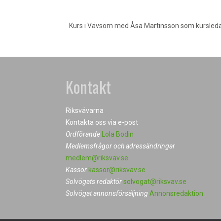
Kurs i Vävsöm med Åsa Martinsson som kursled
Kontakt
Riksvävarna
Kontakta oss via e-post
Ordförande
Lola Bodin
Medlemsfrågor och adressändringar
medlem@riksvav.se
Kassör
kassor@riksvav.se
Solvögats redaktör
solvogat@riksvav.se
Solvögat annonsförsäljning
Annonsredaktion