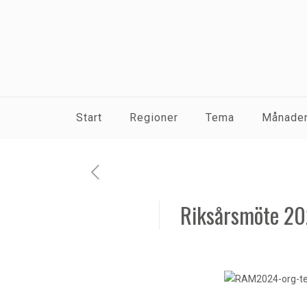
Start
Regioner
Tema
Månaden
Riksårsmöte 202