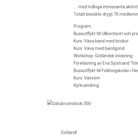
… med många intressanta aktivite
Totalt besökte drygt 70 medlemm
Program:
Bussutflykt till Ullkontoret och pr
Kurs: Väva band med brickor
Kurs: Väva med bandgrind
Workshop: Gotländsk stickning
Föreläsning av Eva Sjöstrand “Väv
Bussutflykt till Folkhögskolan i 
Kurs: Vävsöm
Kyrkvandring
Gotland!