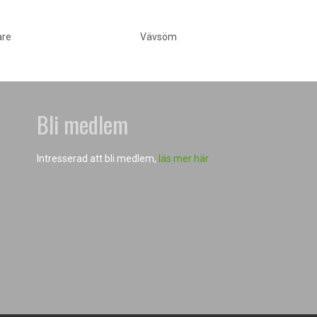
are
Vävsöm
Bli medlem
Intresserad att bli medlem,
läs mer här