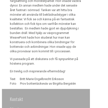
färgsättning och mönsterpartier. Hon visade vackra
dynor. En annan medlem hade under det senaste
året fastnat i sömnad. Tanken var att hitta bra
mönster att använda till beklädnadstyger i olika
kvaliteter. Vi fick se och känna på en fantastisk
kollektion och fick tips om varifrån mönster kan
beställas. En medlem hade gjort en djupdykning i
bunden dräll. Med hjälp av vävprogrammet
WeavePoint hade hon studerat hur man kan
konstruera och kombinera olika bindningar för
bottenväv och avbindningar. Hon visade upp de
olika provvävar som kommit till i processen.
Vi passade på att diskutera och få synpunkter på
höstens program.
En trevlig och inspirerande eftermiddag!
Text Britt Marie Engelbrecht Eriksson
Foto Prov bottentäckeväv av Birgitta Bergstén
Kontakt