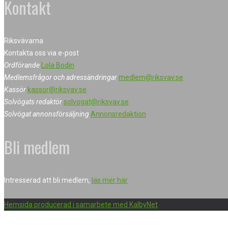
Kontakt
Riksvävarna
Kontakta oss via e-post
Ordförande
Lola Bodin
Medlemsfrågor och adressändringar
medlem@riksvav.se
Kassör
kassor@riksvav.se
Solvögats redaktör
solvogat@riksvav.se
Solvögat annonsförsäljning
Annonsredaktion
Bli medlem
Intresserad att bli medlem,
läs mer här
Hemsida producerad i samarbete med KalbyNet