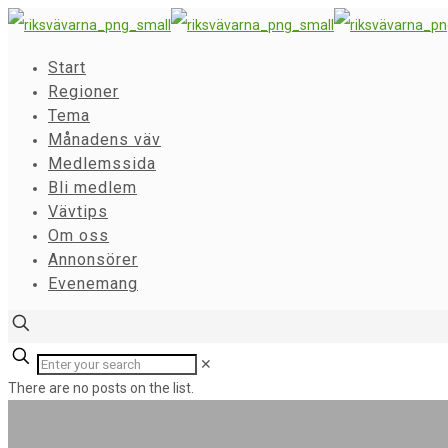
Start
Regioner
Tema
Månadens väv
Medlemssida
Bli medlem
Vävtips
Om oss
Annonsörer
Evenemang
✕
There are no posts on the list.