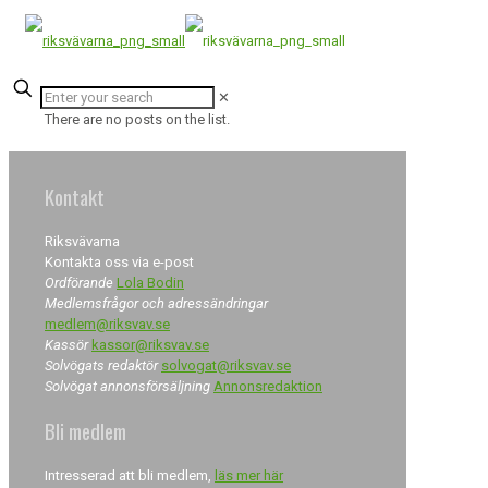
✕
There are no posts on the list.
Kontakt
Riksvävarna
Kontakta oss via e-post
Ordförande
Lola Bodin
Medlemsfrågor och adressändringar
medlem@riksvav.se
Kassör
kassor@riksvav.se
Solvögats redaktör
solvogat@riksvav.se
Solvögat annonsförsäljning
Annonsredaktion
Bli medlem
Intresserad att bli medlem,
läs mer här