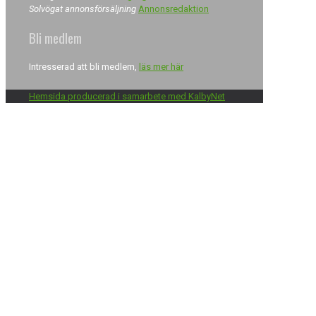
Solvögat annonsförsäljning
Annonsredaktion
Bli medlem
Intresserad att bli medlem,
läs mer här
Hemsida producerad i samarbete med KalbyNet