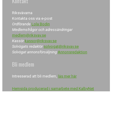
Kontakt
Riksvävarna
Kontakta oss via e-post
Ordförande
Lola Bodin
Medlemsfrågor och adressändringar
medlem@riksvav.se
Kassör
kassor@riksvav.se
Solvögats redaktör
solvogat@riksvav.se
Solvögat annonsförsäljning
Annonsredaktion
Bli medlem
Intresserad att bli medlem,
läs mer här
Hemsida producerad i samarbete med KalbyNet