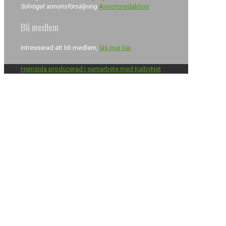
Solvögat annonsförsäljning
Annonsredaktion
Bli medlem
Intresserad att bli medlem,
läs mer här
Hemsida producerad i samarbete med KalbyNet