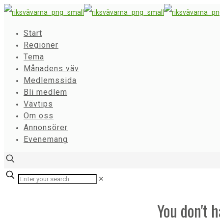
Start
Regioner
Tema
Månadens väv
Medlemssida
Bli medlem
Vävtips
Om oss
Annonsörer
Evenemang
✕
You don't h