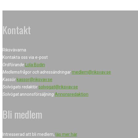
Kontakt
Riksvävarna
Kontakta oss via e-post
Ordförande
Lola Bodin
Medlemsfrågor och adressändringar
medlem@riksvav.se
Kassör
kassor@riksvav.se
Solvögats redaktör
solvogat@riksvav.se
Solvögat annonsförsäljning
Annonsredaktion
Bli medlem
Intresserad att bli medlem,
läs mer här