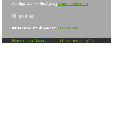
Solvögat annonsförsäljning
Annonsredaktion
Bli medlem
Intresserad att bli medlem,
läs mer här
Hemsida producerad i samarbete med KalbyNet