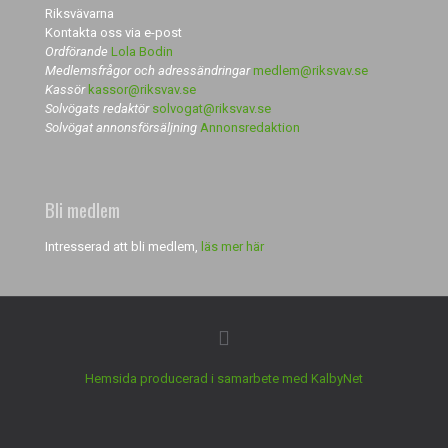
Riksvävarna
Kontakta oss via e-post
Ordförande
Lola Bodin
Medlemsfrågor och adressändringar
medlem@riksvav.se
Kassör
kassor@riksvav.se
Solvögats redaktör
solvogat@riksvav.se
Solvögat annonsförsäljning
Annonsredaktion
Bli medlem
Intresserad att bli medlem,
läs mer här
Hemsida producerad i samarbete med KalbyNet