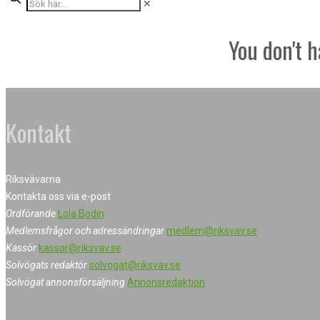
✕
You don't h
Kontakt
Riksvävarna
Kontakta oss via e-post
Ordförande
Lola Bodin
Medlemsfrågor och adressändringar
medlem@riksvav.se
Kassör
kassor@riksvav.se
Solvögats redaktör
solvogat@riksvav.se
Solvögat annonsförsäljning
Annonsredaktion