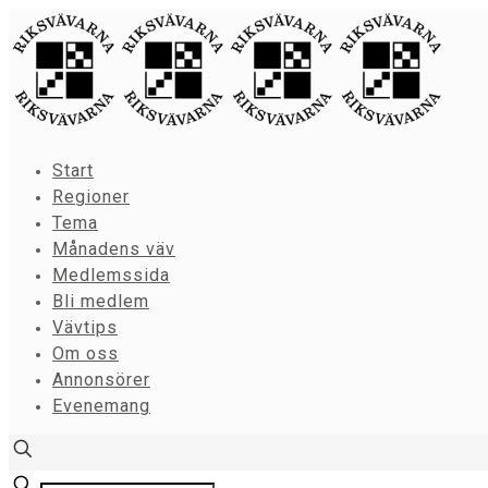
Start
Regioner
Tema
Månadens väv
Medlemssida
Bli medlem
Vävtips
Om oss
Annonsörer
Evenemang