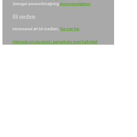
Solvögat annonsförsäljning
Annonsredaktion
Bli medlem
Intresserad att bli medlem,
läs mer här
Hemsida producerad i samarbete med KalbyNet