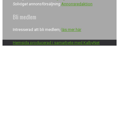
Solvögat annonsförsäljning
Annonsredaktion
Bli medlem
Intresserad att bli medlem,
läs mer här
Hemsida producerad i samarbete med KalbyNet