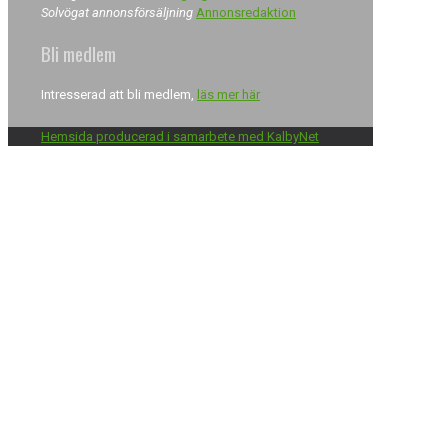
Solvögat annonsförsäljning
Annonsredaktion
Bli medlem
Intresserad att bli medlem,
läs mer här
Hemsida producerad i samarbete med KalbyNet