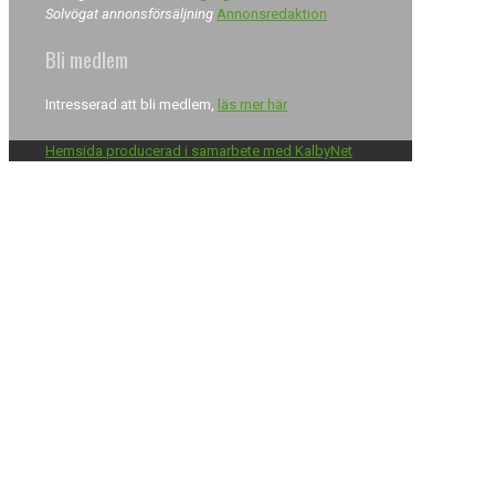
Solvögat annonsförsäljning
Annonsredaktion
Bli medlem
Intresserad att bli medlem,
läs mer här
Hemsida producerad i samarbete med KalbyNet