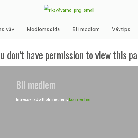
s väv
Medlemssida
Bli medlem
Vävtips
u don't have permission to view this p
Bli medlem
Intresserad att bli medlem,
läs mer här