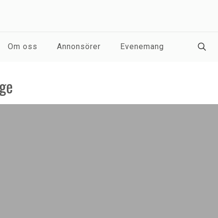
Om oss
Annonsörer
Evenemang
age