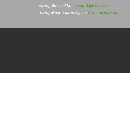
Solvögats redaktör
solvogat@riksvav.se
Solvögat annonsförsäljning
Annonsredaktion