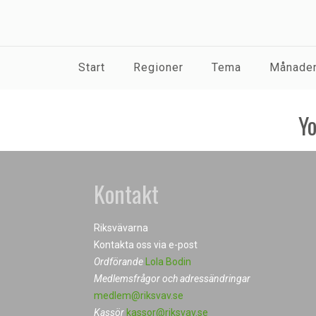
Start
Regioner
Tema
Månaden
Yo
Kontakt
Riksvävarna
Kontakta oss via e-post
Ordförande
Lola Bodin
Medlemsfrågor och adressändringar
medlem@riksvav.se
Kassör
kassor@riksvav.se