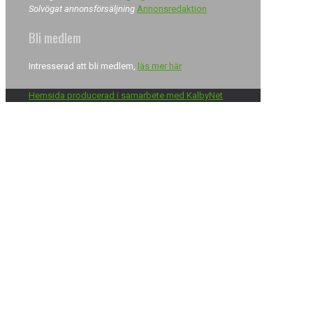
Solvögat annonsförsäljning
Annonsredaktion
Bli medlem
Intresserad att bli medlem,
läs mer här
Hemsida producerad i samarbete med KalbyNet