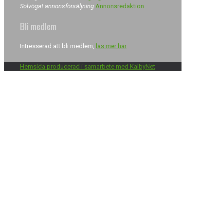
Solvögat annonsförsäljning
Annonsredaktion
Bli medlem
Intresserad att bli medlem,
läs mer här
Hemsida producerad i samarbete med KalbyNet