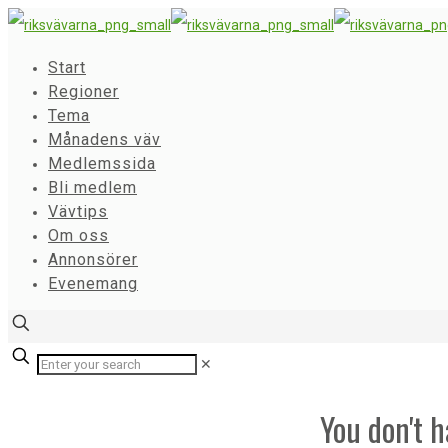
Start
Regioner
Tema
Månadens väv
Medlemssida
Bli medlem
Vävtips
Om oss
Annonsörer
Evenemang
✕
You don't h