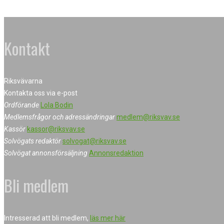
Kontakt
Riksvävarna
Kontakta oss via e-post
Ordförande
Lola Bodin
Medlemsfrågor och adressändringar
medlem@riksvav.se
Kassör
kassor@riksvav.se
Solvögats redaktör
solvogat@riksvav.se
Solvögat annonsförsäljning
Annonsredaktion
Bli medlem
Intresserad att bli medlem,
läs mer här