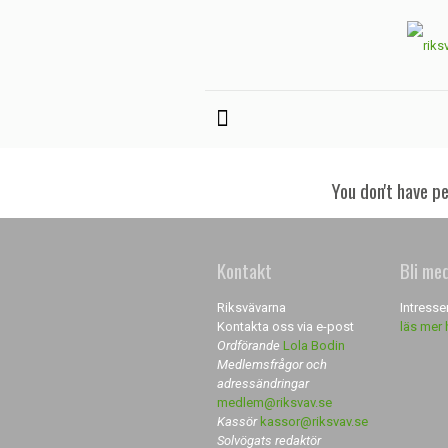
You don't have p
Kontakt
Bli me
Riksvävarna
Intresse
Kontakta oss via e-post
läs mer 
Ordförande
Lola Bodin
Medlemsfrågor och
adressändringar
medlem@riksvav.se
Kassör
kassor@riksvav.se
Solvögats redaktör