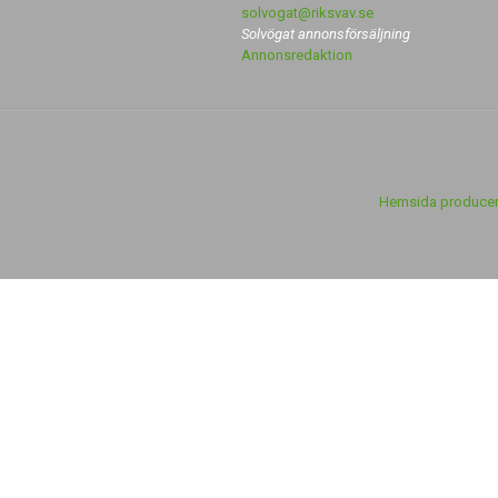
solvogat@riksvav.se
Solvögat annonsförsäljning
Annonsredaktion
Hemsida producer