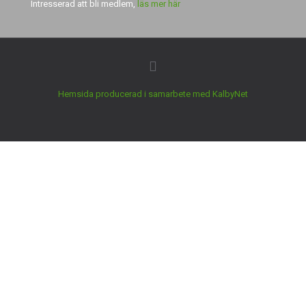
Intresserad att bli medlem,
läs mer här
Hemsida producerad i samarbete med KalbyNet