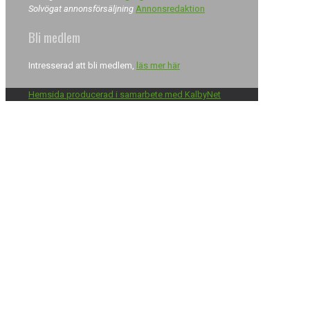
Solvögat annonsförsäljning
Annonsredaktion
Bli medlem
Intresserad att bli medlem,
läs mer här
Hemsida producerad i samarbete med KalbyNet