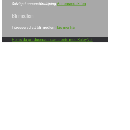
Solvögat annonsförsäljning
Annonsredaktion
Bli medlem
Intresserad att bli medlem,
läs mer här
Hemsida producerad i samarbete med KalbyNet