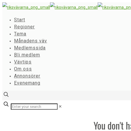
Start
Regioner
Tema
Månadens väv
Medlemssida
Bli medlem
Vävtips
Om oss
Annonsörer
Evenemang
✕
You don't h