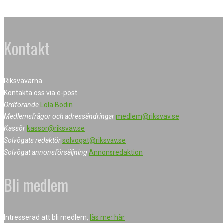
Kontakt
Riksvävarna
Kontakta oss via e-post
Ordförande
Lola Bodin
Medlemsfrågor och adressändringar
medlem@riksvav.se
Kassör
kassor@riksvav.se
Solvögats redaktör
solvogat@riksvav.se
Solvögat annonsförsäljning
Annonsredaktion
Bli medlem
Intresserad att bli medlem,
läs mer här