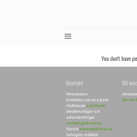
You don't have p
Kontakt
Bli me
Riksvävarna
Intresse
Kontakta oss via e-post
läs mer 
Ordförande
Lola Bodin
Medlemsfrågor och
adressändringar
medlem@riksvav.se
Kassör
kassor@riksvav.se
Solvögats redaktör