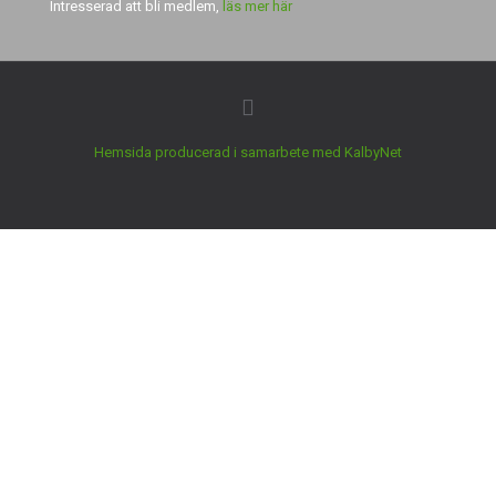
Intresserad att bli medlem,
läs mer här
Hemsida producerad i samarbete med KalbyNet