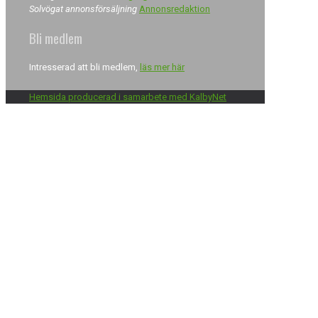
Solvögat annonsförsäljning
Annonsredaktion
Bli medlem
Intresserad att bli medlem,
läs mer här
Hemsida producerad i samarbete med KalbyNet